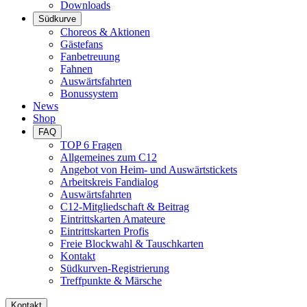
Downloads
Südkurve
Choreos & Aktionen
Gästefans
Fanbetreuung
Fahnen
Auswärtsfahrten
Bonussystem
News
Shop
FAQ
TOP 6 Fragen
Allgemeines zum C12
Angebot von Heim- und Auswärtstickets
Arbeitskreis Fandialog
Auswärtsfahrten
C12-Mitgliedschaft & Beitrag
Eintrittskarten Amateure
Eintrittskarten Profis
Freie Blockwahl & Tauschkarten
Kontakt
Südkurven-Registrierung
Treffpunkte & Märsche
Kontakt