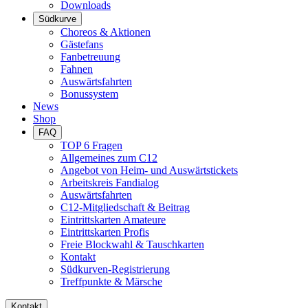
Downloads
Südkurve
Choreos & Aktionen
Gästefans
Fanbetreuung
Fahnen
Auswärtsfahrten
Bonussystem
News
Shop
FAQ
TOP 6 Fragen
Allgemeines zum C12
Angebot von Heim- und Auswärtstickets
Arbeitskreis Fandialog
Auswärtsfahrten
C12-Mitgliedschaft & Beitrag
Eintrittskarten Amateure
Eintrittskarten Profis
Freie Blockwahl & Tauschkarten
Kontakt
Südkurven-Registrierung
Treffpunkte & Märsche
Kontakt