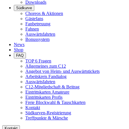
Downloads
Südkurve
Choreos & Aktionen
Gästefans
Fanbetreuung
Fahnen
Auswärtsfahrten
Bonussystem
News
Shop
FAQ
TOP 6 Fragen
Allgemeines zum C12
Angebot von Heim- und Auswärtstickets
Arbeitskreis Fandialog
Auswärtsfahrten
C12-Mitgliedschaft & Beitrag
Eintrittskarten Amateure
Eintrittskarten Profis
Freie Blockwahl & Tauschkarten
Kontakt
Südkurven-Registrierung
Treffpunkte & Märsche
Kontakt