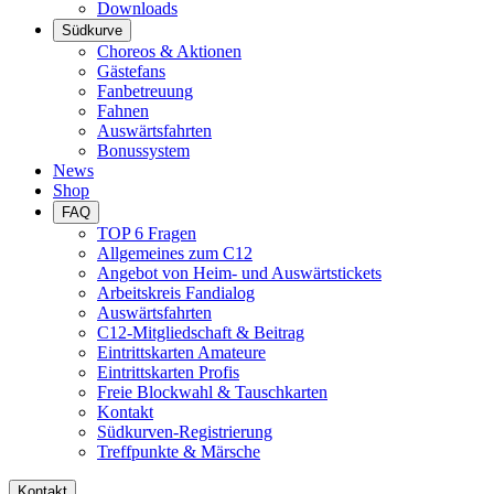
Downloads
Südkurve
Choreos & Aktionen
Gästefans
Fanbetreuung
Fahnen
Auswärtsfahrten
Bonussystem
News
Shop
FAQ
TOP 6 Fragen
Allgemeines zum C12
Angebot von Heim- und Auswärtstickets
Arbeitskreis Fandialog
Auswärtsfahrten
C12-Mitgliedschaft & Beitrag
Eintrittskarten Amateure
Eintrittskarten Profis
Freie Blockwahl & Tauschkarten
Kontakt
Südkurven-Registrierung
Treffpunkte & Märsche
Kontakt