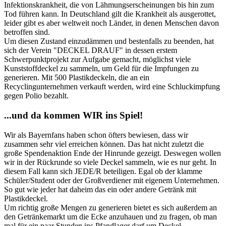
Infektionskrankheit, die von Lähmungserscheinungen bis hin zum
Tod führen kann. In Deutschland gilt die Krankheit als ausgerottet,
leider gibt es aber weltweit noch Länder, in denen Menschen davon
betroffen sind.
Um diesen Zustand einzudämmen und bestenfalls zu beenden, hat
sich der Verein "DECKEL DRAUF" in dessen erstem
Schwerpunktprojekt zur Aufgabe gemacht, möglichst viele
Kunststoffdeckel zu sammeln, um Geld für die Impfungen zu
generieren. Mit 500 Plastikdeckeln, die an ein
Recyclingunternehmen verkauft werden, wird eine Schluckimpfung
gegen Polio bezahlt.
...und da kommen WIR ins Spiel!
Wir als Bayernfans haben schon öfters bewiesen, dass wir
zusammen sehr viel erreichen können. Das hat nicht zuletzt die
große Spendenaktion Ende der Hinrunde gezeigt. Deswegen wollen
wir in der Rückrunde so viele Deckel sammeln, wie es nur geht. In
diesem Fall kann sich JEDE/R beteiligen. Egal ob der klamme
Schüler/Student oder der Großverdiener mit eigenem Unternehmen.
So gut wie jeder hat daheim das ein oder andere Getränk mit
Plastikdeckel.
Um richtig große Mengen zu generieren bietet es sich außerdem an
den Getränkemarkt um die Ecke anzuhauen und zu fragen, ob man
mal für ein paar Stunden ins Pfandlager darf um Deckel