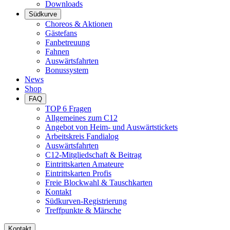
Downloads
Südkurve
Choreos & Aktionen
Gästefans
Fanbetreuung
Fahnen
Auswärtsfahrten
Bonussystem
News
Shop
FAQ
TOP 6 Fragen
Allgemeines zum C12
Angebot von Heim- und Auswärtstickets
Arbeitskreis Fandialog
Auswärtsfahrten
C12-Mitgliedschaft & Beitrag
Eintrittskarten Amateure
Eintrittskarten Profis
Freie Blockwahl & Tauschkarten
Kontakt
Südkurven-Registrierung
Treffpunkte & Märsche
Kontakt