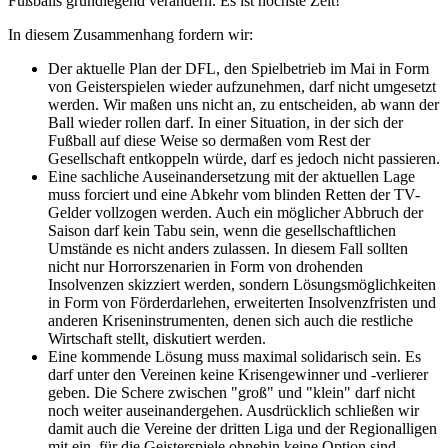
Fußballs grundlegend verändern. Es ist höchste Zeit!
In diesem Zusammenhang fordern wir:
Der aktuelle Plan der DFL, den Spielbetrieb im Mai in Form
von Geisterspielen wieder aufzunehmen, darf nicht umgesetzt
werden. Wir maßen uns nicht an, zu entscheiden, ab wann der
Ball wieder rollen darf. In einer Situation, in der sich der
Fußball auf diese Weise so dermaßen vom Rest der
Gesellschaft entkoppeln würde, darf es jedoch nicht passieren.
Eine sachliche Auseinandersetzung mit der aktuellen Lage
muss forciert und eine Abkehr vom blinden Retten der TV-
Gelder vollzogen werden. Auch ein möglicher Abbruch der
Saison darf kein Tabu sein, wenn die gesellschaftlichen
Umstände es nicht anders zulassen. In diesem Fall sollten
nicht nur Horrorszenarien in Form von drohenden
Insolvenzen skizziert werden, sondern Lösungsmöglichkeiten
in Form von Förderdarlehen, erweiterten Insolvenzfristen und
anderen Kriseninstrumenten, denen sich auch die restliche
Wirtschaft stellt, diskutiert werden.
Eine kommende Lösung muss maximal solidarisch sein. Es
darf unter den Vereinen keine Krisengewinner und -verlierer
geben. Die Schere zwischen "groß" und "klein" darf nicht
noch weiter auseinandergehen. Ausdrücklich schließen wir
damit auch die Vereine der dritten Liga und der Regionalligen
mit ein, für die Geisterspiele ohnehin keine Option sind.