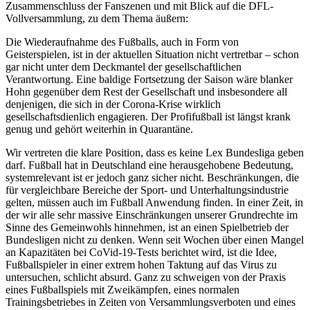
Zusammenschluss der Fanszenen und mit Blick auf die DFL-
Vollversammlung, zu dem Thema äußern:
Die Wiederaufnahme des Fußballs, auch in Form von
Geisterspielen, ist in der aktuellen Situation nicht vertretbar – schon
gar nicht unter dem Deckmantel der gesellschaftlichen
Verantwortung. Eine baldige Fortsetzung der Saison wäre blanker
Hohn gegenüber dem Rest der Gesellschaft und insbesondere all
denjenigen, die sich in der Corona-Krise wirklich
gesellschaftsdienlich engagieren. Der Profifußball ist längst krank
genug und gehört weiterhin in Quarantäne.
Wir vertreten die klare Position, dass es keine Lex Bundesliga geben
darf. Fußball hat in Deutschland eine herausgehobene Bedeutung,
systemrelevant ist er jedoch ganz sicher nicht. Beschränkungen, die
für vergleichbare Bereiche der Sport- und Unterhaltungsindustrie
gelten, müssen auch im Fußball Anwendung finden. In einer Zeit, in
der wir alle sehr massive Einschränkungen unserer Grundrechte im
Sinne des Gemeinwohls hinnehmen, ist an einen Spielbetrieb der
Bundesligen nicht zu denken. Wenn seit Wochen über einen Mangel
an Kapazitäten bei CoVid-19-Tests berichtet wird, ist die Idee,
Fußballspieler in einer extrem hohen Taktung auf das Virus zu
untersuchen, schlicht absurd. Ganz zu schweigen von der Praxis
eines Fußballspiels mit Zweikämpfen, eines normalen
Trainingsbetriebes in Zeiten von Versammlungsverboten und eines