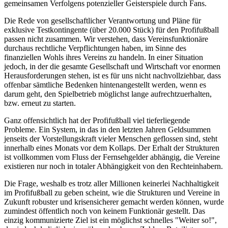
gemeinsamen Verfolgens potenzieller Geisterspiele durch Fans.
Die Rede von gesellschaftlicher Verantwortung und Pläne für
exklusive Testkontingente (über 20.000 Stück) für den Profifußball
passen nicht zusammen. Wir verstehen, dass Vereinsfunktionäre
durchaus rechtliche Verpflichtungen haben, im Sinne des
finanziellen Wohls ihres Vereins zu handeln. In einer Situation
jedoch, in der die gesamte Gesellschaft und Wirtschaft vor enormen
Herausforderungen stehen, ist es für uns nicht nachvollziehbar, dass
offenbar sämtliche Bedenken hintenangestellt werden, wenn es
darum geht, den Spielbetrieb möglichst lange aufrechtzuerhalten,
bzw. erneut zu starten.
Ganz offensichtlich hat der Profifußball viel tieferliegende
Probleme. Ein System, in das in den letzten Jahren Geldsummen
jenseits der Vorstellungskraft vieler Menschen geflossen sind, steht
innerhalb eines Monats vor dem Kollaps. Der Erhalt der Strukturen
ist vollkommen vom Fluss der Fernsehgelder abhängig, die Vereine
existieren nur noch in totaler Abhängigkeit von den Rechteinhabern.
Die Frage, weshalb es trotz aller Millionen keinerlei Nachhaltigkeit
im Profifußball zu geben scheint, wie die Strukturen und Vereine in
Zukunft robuster und krisensicherer gemacht werden können, wurde
zumindest öffentlich noch von keinem Funktionär gestellt. Das
einzig kommunizierte Ziel ist ein möglichst schnelles "Weiter so!",