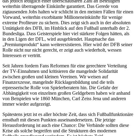
das jedoch lediglich einer überschaubaren Zahl an Beteiligten
weiterhin überragende Einkünfte garantiert. Das Gerede von
zigtausenden Jobs halten wir schlicht in den meisten Fällen für einen
Vorwand, weiterhin exorbitante Millioneneinkünfte für wenige
extreme Profiteure zu sichern. Dies zeigt sich auch in der absoluten
Untätigkeit des DFB, im Hinblick auf den Fußball unterhalb der 2.
Bundesliga. Dass Geisterspiele hier viel stärkere Folgen hätten, als
in den Ligen der DFL, wird ausgeblendet. Hauptsache das
„Premiumprodukt“ kann weiterexistieren. Hier wird der DFB seiner
Rolle nicht nur nicht gerecht, er zeigt auch wiederholt, wessen
Interessen er vertritt.
Seit Jahren fordern Fans Reformen für eine gerechtere Verteilung
der TV-Einnahmen und kritisieren die mangelnde Solidarität
zwischen großen und kleinen Vereinen. Wir weisen auf
Finanzexzesse, mangelnde Rücklagenbildung und die teils
erpresserische Rolle von Spielerberatern hin. Die Gefahr der
Abhängigkeit von einzelnen großen Geldgebern haben wir anhand
von Beispielen wie 1860 München, Carl Zeiss Jena und anderen
immer wieder aufgezeigt.
Spätestens jetzt ist es aller höchste Zeit, dass sich Fußballfunktionäre
ernsthaft mit diesen Punkten auseinandersetzen. Die jetzige
Herausforderung ist auch eine Chance: Die Verbände sollten diese
Krise als solche begreifen und die Strukturen des modernen