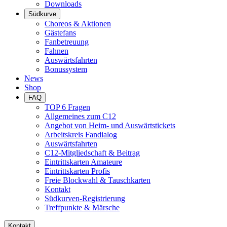
Downloads
Südkurve
Choreos & Aktionen
Gästefans
Fanbetreuung
Fahnen
Auswärtsfahrten
Bonussystem
News
Shop
FAQ
TOP 6 Fragen
Allgemeines zum C12
Angebot von Heim- und Auswärtstickets
Arbeitskreis Fandialog
Auswärtsfahrten
C12-Mitgliedschaft & Beitrag
Eintrittskarten Amateure
Eintrittskarten Profis
Freie Blockwahl & Tauschkarten
Kontakt
Südkurven-Registrierung
Treffpunkte & Märsche
Kontakt