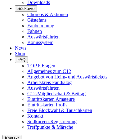
Downloads
Südkurve
Choreos & Aktionen
Gästefans
Fanbetreuung
Fahnen
Auswärtsfahrten
Bonussystem
News
Shop
FAQ
TOP 6 Fragen
Allgemeines zum C12
Angebot von Heim- und Auswärtstickets
Arbeitskreis Fandialog
Auswärtsfahrten
C12-Mitgliedschaft & Beitrag
Eintrittskarten Amateure
Eintrittskarten Profis
Freie Blockwahl & Tauschkarten
Kontakt
Südkurven-Registrierung
Treffpunkte & Märsche
Kontakt