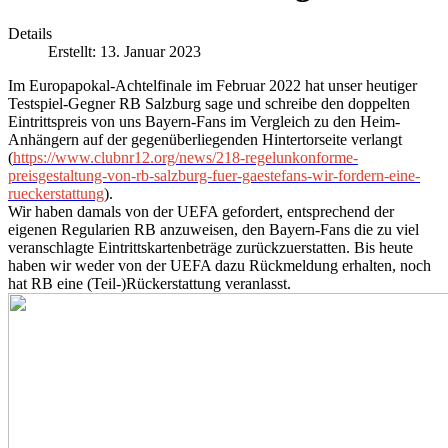
Details
Erstellt: 13. Januar 2023
Im Europapokal-Achtelfinale im Februar 2022 hat unser heutiger
Testspiel-Gegner RB Salzburg sage und schreibe den doppelten
Eintrittspreis von uns Bayern-Fans im Vergleich zu den Heim-
Anhängern auf der gegenüberliegenden Hintertorseite verlangt
(
https://www.clubnr12.org/news/218-regelunkonforme-
preisgestaltung-von-rb-salzburg-fuer-gaestefans-wir-fordern-eine-
rueckerstattung
).
Wir haben damals von der UEFA gefordert, entsprechend der
eigenen Regularien RB anzuweisen, den Bayern-Fans die zu viel
veranschlagte Eintrittskartenbeträge zurückzuerstatten. Bis heute
haben wir weder von der UEFA dazu Rückmeldung erhalten, noch
hat RB eine (Teil-)Rückerstattung veranlasst.