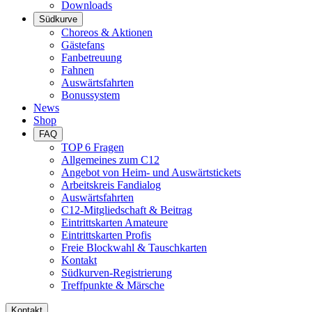
Downloads
Südkurve
Choreos & Aktionen
Gästefans
Fanbetreuung
Fahnen
Auswärtsfahrten
Bonussystem
News
Shop
FAQ
TOP 6 Fragen
Allgemeines zum C12
Angebot von Heim- und Auswärtstickets
Arbeitskreis Fandialog
Auswärtsfahrten
C12-Mitgliedschaft & Beitrag
Eintrittskarten Amateure
Eintrittskarten Profis
Freie Blockwahl & Tauschkarten
Kontakt
Südkurven-Registrierung
Treffpunkte & Märsche
Kontakt