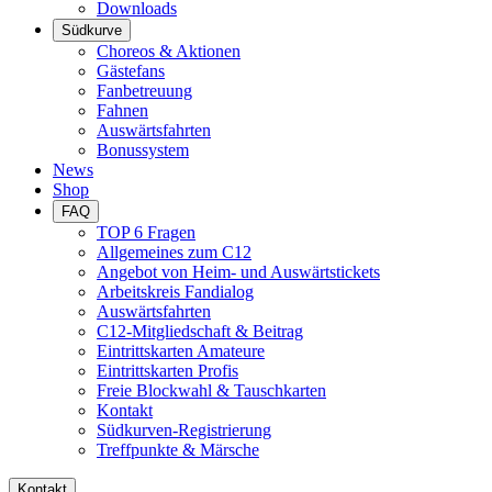
Downloads
Südkurve
Choreos & Aktionen
Gästefans
Fanbetreuung
Fahnen
Auswärtsfahrten
Bonussystem
News
Shop
FAQ
TOP 6 Fragen
Allgemeines zum C12
Angebot von Heim- und Auswärtstickets
Arbeitskreis Fandialog
Auswärtsfahrten
C12-Mitgliedschaft & Beitrag
Eintrittskarten Amateure
Eintrittskarten Profis
Freie Blockwahl & Tauschkarten
Kontakt
Südkurven-Registrierung
Treffpunkte & Märsche
Kontakt