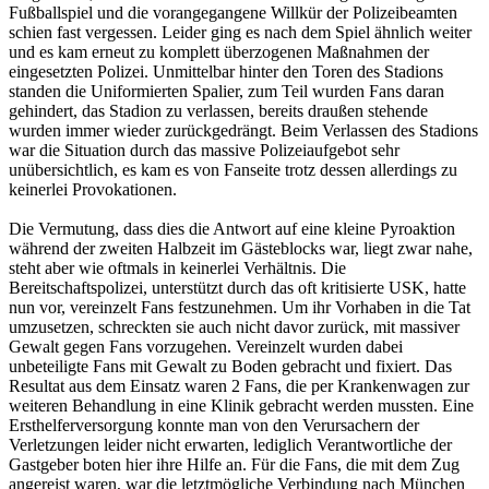
Fußballspiel und die vorangegangene Willkür der Polizeibeamten
schien fast vergessen. Leider ging es nach dem Spiel ähnlich weiter
und es kam erneut zu komplett überzogenen Maßnahmen der
eingesetzten Polizei. Unmittelbar hinter den Toren des Stadions
standen die Uniformierten Spalier, zum Teil wurden Fans daran
gehindert, das Stadion zu verlassen, bereits draußen stehende
wurden immer wieder zurückgedrängt. Beim Verlassen des Stadions
war die Situation durch das massive Polizeiaufgebot sehr
unübersichtlich, es kam es von Fanseite trotz dessen allerdings zu
keinerlei Provokationen.
Die Vermutung, dass dies die Antwort auf eine kleine Pyroaktion
während der zweiten Halbzeit im Gästeblocks war, liegt zwar nahe,
steht aber wie oftmals in keinerlei Verhältnis. Die
Bereitschaftspolizei, unterstützt durch das oft kritisierte USK, hatte
nun vor, vereinzelt Fans festzunehmen. Um ihr Vorhaben in die Tat
umzusetzen, schreckten sie auch nicht davor zurück, mit massiver
Gewalt gegen Fans vorzugehen. Vereinzelt wurden dabei
unbeteiligte Fans mit Gewalt zu Boden gebracht und fixiert. Das
Resultat aus dem Einsatz waren 2 Fans, die per Krankenwagen zur
weiteren Behandlung in eine Klinik gebracht werden mussten. Eine
Ersthelferversorgung konnte man von den Verursachern der
Verletzungen leider nicht erwarten, lediglich Verantwortliche der
Gastgeber boten hier ihre Hilfe an. Für die Fans, die mit dem Zug
angereist waren, war die letztmögliche Verbindung nach München