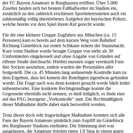
der FC Bayern Amateure in Burghausen eröffnet. Über 5.000
Zuseher fanden sich bei bestem Fußballwetter im Stadion ein,
zusätzlich zu den zahlreich erschienen Sportinteressierten auch ein
zahlenmäßig völlig übertriebenes Aufgebot der bayrischen Polizei,
welche bereits vor dem Spiel ihrem Ruf gerecht wurde.
Für die eine kleinere Gruppe Zugfahrer aus München (ca. 15
Personen) kam es bereits auf dem kurzen Weg vom Bahnhof
Richtung Gästeblock zur ersten Schikane seitens der Staatsmacht.
Kurz vorm Stadion wurde besagte Gruppe von mehr als 30
Uniformierten eingekesselt und ohne Angabe von Gründen auf
offener Straße durchsucht. Hierbei mussten sogar vereinzelt Fans
ihre Socken ausziehen, zudem wurden die Personalien aller
festgestellt. Die ca. 45 Minuten lang andauernde Kontrolle kam zu
dem Ergebnis, dass bei keinem der Beteiligten irgendwas gefunden
wurde. Die Frage nach was denn konkret gesucht werde blieb leider
unbeantwortet. Eine konkrete Rechtsgrundlage konnte die
Gegenseite ebenfalls nicht nennen, es hieß lediglich, es finde eine
auf das PAG bezogene „Vorkontrolle“ statt. Die Rechtmäßigkeit
dieser Maßnahme dürfte dabei stark bezweifelt werden.
Trotz dieser doch sehr fragwürdigen Maßnahme konnten sich alle
Fans der Bayern Amateure pünktlich zum Anpfiff im Gästeblock
des Burghauser Stadions einfinden. Die Stimmung dort war
ausgelassen, die Amateure feierten einen 1:0 Sieg in einem guten