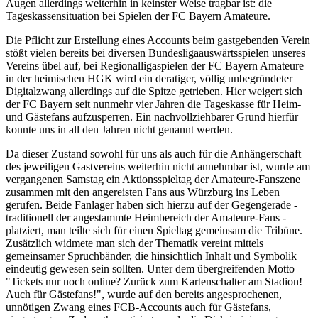
Augen allerdings weiterhin in keinster Weise tragbar ist: die
Tageskassensituation bei Spielen der FC Bayern Amateure.
Die Pflicht zur Erstellung eines Accounts beim gastgebenden Verein
stößt vielen bereits bei diversen Bundesligaauswärtsspielen unseres
Vereins übel auf, bei Regionalligaspielen der FC Bayern Amateure
in der heimischen HGK wird ein deratiger, völlig unbegründeter
Digitalzwang allerdings auf die Spitze getrieben. Hier weigert sich
der FC Bayern seit nunmehr vier Jahren die Tageskasse für Heim-
und Gästefans aufzusperren. Ein nachvollziehbarer Grund hierfür
konnte uns in all den Jahren nicht genannt werden.
Da dieser Zustand sowohl für uns als auch für die Anhängerschaft
des jeweiligen Gastvereins weiterhin nicht annehmbar ist, wurde am
vergangenen Samstag ein Aktionsspieltag der Amateure-Fanszene
zusammen mit den angereisten Fans aus Würzburg ins Leben
gerufen. Beide Fanlager haben sich hierzu auf der Gegengerade -
traditionell der angestammte Heimbereich der Amateure-Fans -
platziert, man teilte sich für einen Spieltag gemeinsam die Tribüne.
Zusätzlich widmete man sich der Thematik vereint mittels
gemeinsamer Spruchbänder, die hinsichtlich Inhalt und Symbolik
eindeutig gewesen sein sollten. Unter dem übergreifenden Motto
"Tickets nur noch online? Zurück zum Kartenschalter am Stadion!
Auch für Gästefans!", wurde auf den bereits angesprochenen,
unnötigen Zwang eines FCB-Accounts auch für Gästefans,