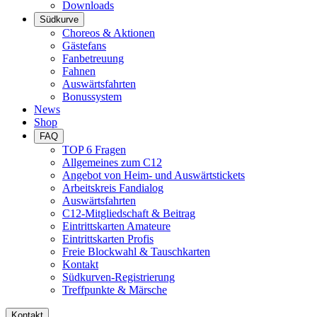
Downloads
Südkurve
Choreos & Aktionen
Gästefans
Fanbetreuung
Fahnen
Auswärtsfahrten
Bonussystem
News
Shop
FAQ
TOP 6 Fragen
Allgemeines zum C12
Angebot von Heim- und Auswärtstickets
Arbeitskreis Fandialog
Auswärtsfahrten
C12-Mitgliedschaft & Beitrag
Eintrittskarten Amateure
Eintrittskarten Profis
Freie Blockwahl & Tauschkarten
Kontakt
Südkurven-Registrierung
Treffpunkte & Märsche
Kontakt