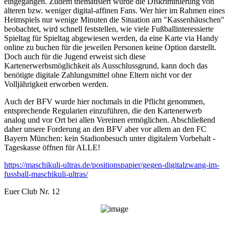
eingegangen. Zudem thematisiert wurde die Diskriminierung von
älteren bzw. weniger digital-affinen Fans. Wer hier im Rahmen eines
Heimspiels nur wenige Minuten die Situation am "Kassenhäuschen"
beobachtet, wird schnell feststellen, wie viele Fußballinteressierte
Spieltag für Spieltag abgewiesen werden, da eine Karte via Handy
online zu buchen für die jeweilen Personen keine Option darstellt.
Doch auch für die Jugend erweist sich diese
Kartenerwerbsmöglichkeit als Ausschlussgrund, kann doch das
benötigte digitale Zahlungsmittel ohne Eltern nicht vor der
Volljährigkeit erworben werden.
Auch der BFV wurde hier nochmals in die Pflicht genommen,
entsprechende Regularien einzuführen, die den Kartenerwerb
analog und vor Ort bei allen Vereinen ermöglichen. Abschließend
daher unsere Forderung an den BFV aber vor allem an den FC
Bayern München: kein Stadionbesuch unter digitalem Vorbehalt -
Tageskasse öffnen für ALLE!
https://maschikuli-ultras.de/positionspapier/gegen-digitalzwang-im-
fussball-maschikuli-ultras/
Euer Club Nr. 12